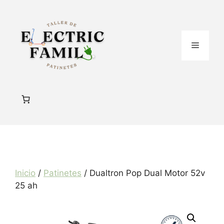
Saltar
al
contenido
Menú
Inicio
/
Patinetes
/ Dualtron Pop Dual Motor 52v
25 ah