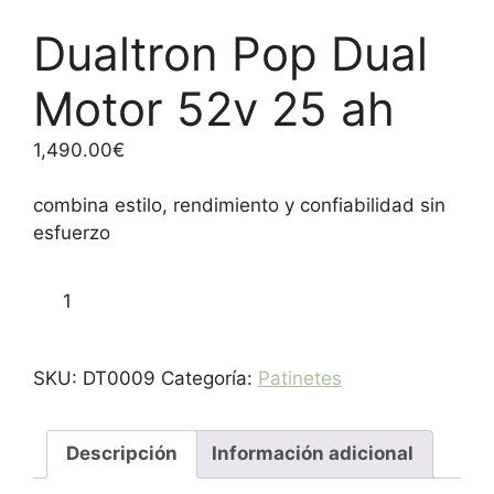
Dualtron Pop Dual
Motor 52v 25 ah
1,490.00
€
combina estilo, rendimiento y confiabilidad sin
esfuerzo
Dualtron
Añadir al carrito
Pop
Dual
Motor
SKU:
DT0009
Categoría:
Patinetes
52v
25
ah
Descripción
Información adicional
cantidad