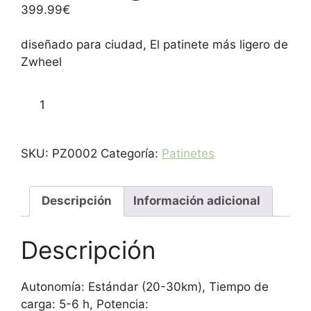
399.99
€
diseñado para ciudad, El patinete más ligero de
Zwheel
ZFox
Añadir al carrito
Plus
Homologado
DGT
SKU:
PZ0002
Categoría:
Patinetes
cantidad
Descripción
Información adicional
Descripción
Autonomía: Estándar (20-30km), Tiempo de
carga: 5-6 h, Potencia: