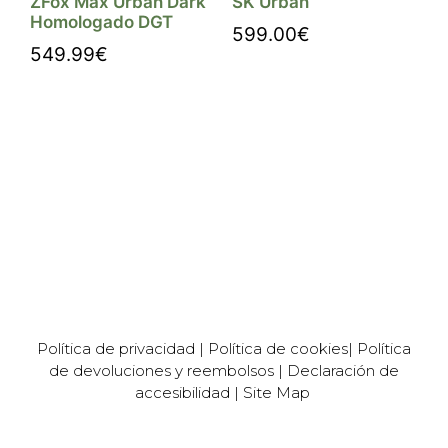
ZFox Max Urban Dark
SK Urban
Homologado DGT
599.00
€
549.99
€
Comprar
Comprar
Política de privacidad
|
Política de cookies
|
Política
de devoluciones y reembolsos
|
Declaración de
accesibilidad
|
Site Map