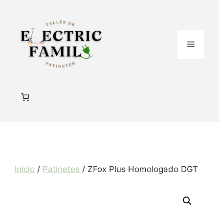
Saltar
al
contenido
Menú
Inicio
/
Patinetes
/ ZFox Plus Homologado DGT