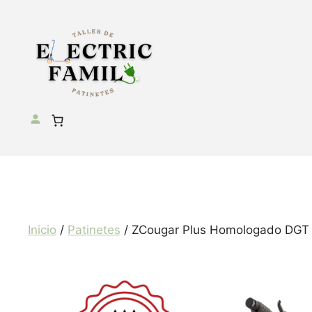
Saltar
al
contenido
Inicio
/
Patinetes
/ ZCougar Plus Homologado DGT