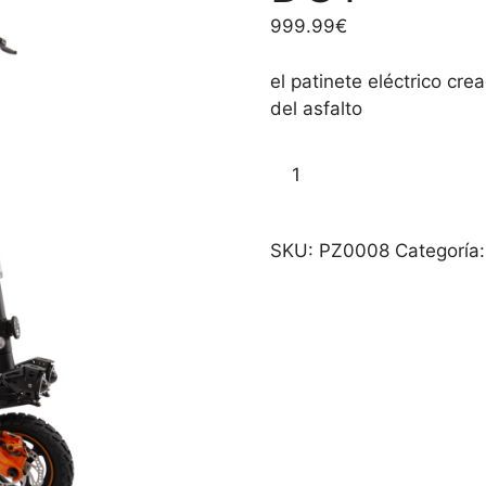
999.99
€
el patinete eléctrico cr
del asfalto
ZCougar
Añadir al carr
Plus
Homologado
DGT
SKU:
PZ0008
Categoría
cantidad