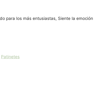
eado para los más entusiastas, Siente la emoción
ito
:
Patinetes