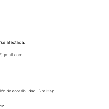
rse afectada.
d@gmail.com.
ión de accesibilidad
|
Site Map
ion