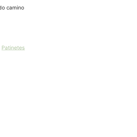
odo camino
ito
:
Patinetes