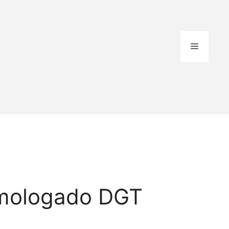
Menú
mologado DGT