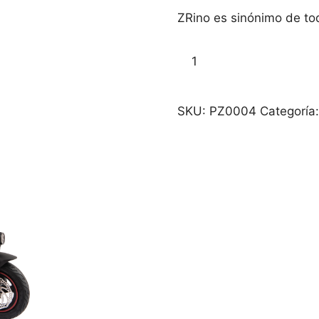
ZRino es sinónimo de t
ZRino
Añadir al carr
Homologado
DGT
cantidad
SKU:
PZ0004
Categoría