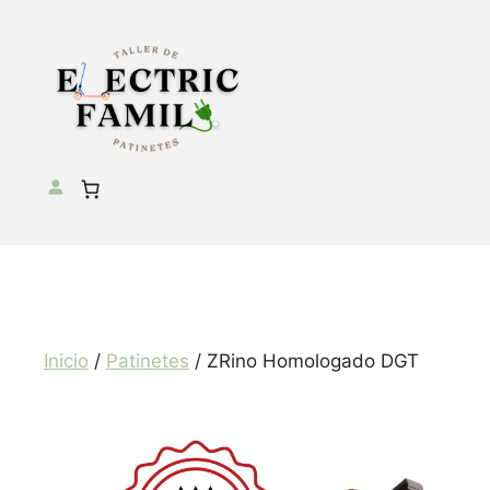
Saltar
al
contenido
Inicio
/
Patinetes
/ ZRino Homologado DGT