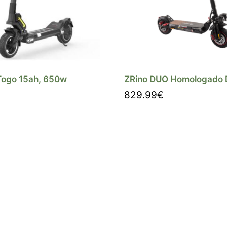
Togo 15ah, 650w
ZRino DUO Homologado
829.99
€
r
Comprar