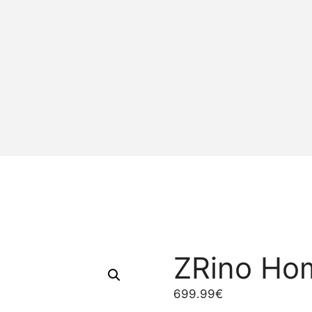
ZRino Ho
699.99
€