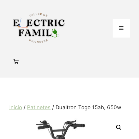
Saltar
al
contenido
Menú
Inicio
/
Patinetes
/ Dualtron Togo 15ah, 650w