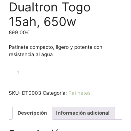
Dualtron Togo
15ah, 650w
899.00
€
Patinete compacto, ligero y potente con
resistencia al agua
Dualtron
Añadir al carrito
Togo
15ah,
650w
SKU:
DT0003
Categoría:
Patinetes
cantidad
Descripción
Información adicional