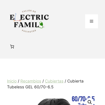
Saltar
al
contenido
Menú
Inicio
/
Recambios
/
Cubiertas
/ Cubierta
Tubeless GEL 60/70-6.5